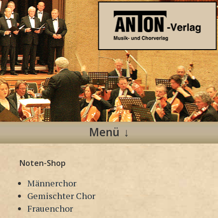
Anton Verlag
Musik- und Chorverlag
Menü
Zum
Noten-Shop
Inhalt
springen
Männerchor
Gemischter Chor
Frauenchor