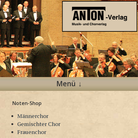
Anton Verlag
Musik- und Chorverlag
Menü
Zum
Noten-Shop
Inhalt
springen
Männerchor
Gemischter Chor
Frauenchor