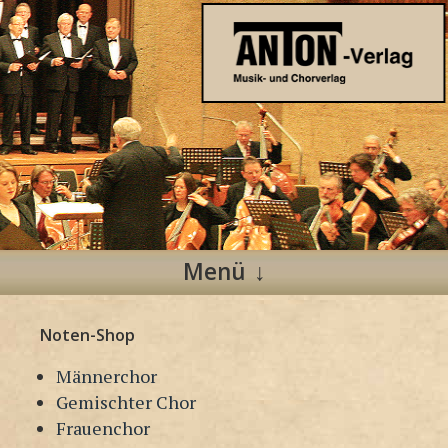
Anton Verlag
Musik- und Chorverlag
Menü
Zum
Noten-Shop
Inhalt
springen
Männerchor
Gemischter Chor
Frauenchor