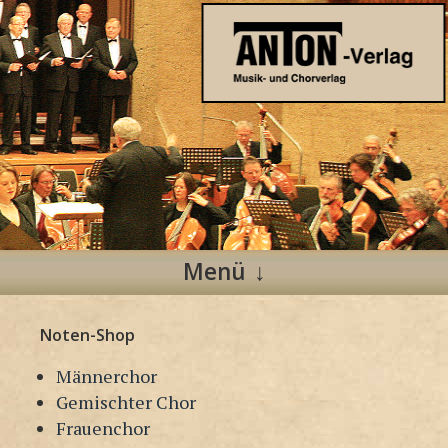
Anton Verlag
Musik- und Chorverlag
Menü
Zum
Noten-Shop
Inhalt
springen
Männerchor
Gemischter Chor
Frauenchor