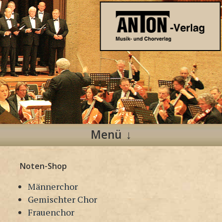
Anton Verlag
Musik- und Chorverlag
Menü
Zum
Noten-Shop
Inhalt
springen
Männerchor
Gemischter Chor
Frauenchor