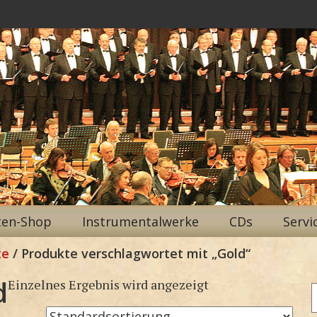
ten-Shop
Instrumentalwerke
CDs
Servi
te
/ Produkte verschlagwortet mit „Gold“
d
Einzelnes Ergebnis wird angezeigt
n