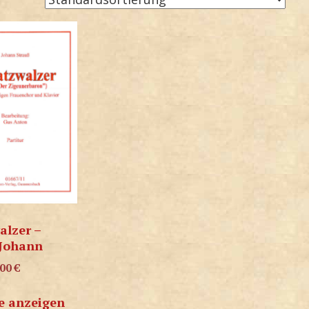
alzer –
 Johann
,00
€
e anzeigen