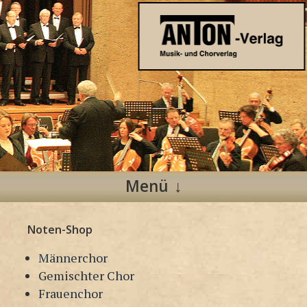
Anton Verlag
Musik- und Chorverlag
Menü
Zum
Noten-Shop
Inhalt
springen
Männerchor
Gemischter Chor
Frauenchor