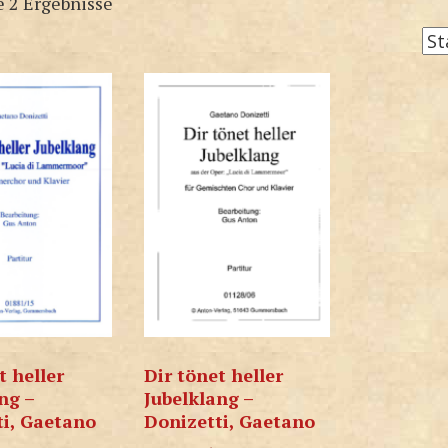
e 2 Ergebnisse
t heller
Dir tönet heller
ng –
Jubelklang –
ti, Gaetano
Donizetti, Gaetano