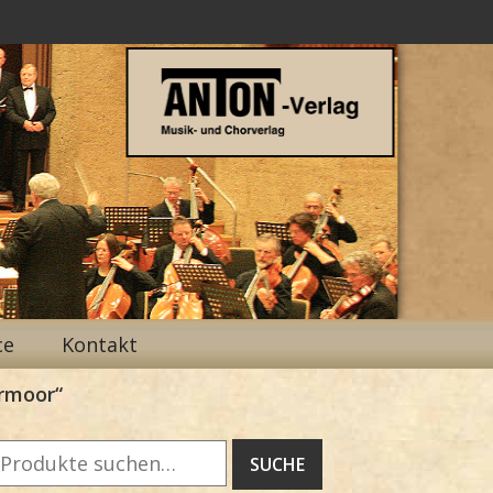
ce
Kontakt
ermoor“
Suche
SUCHE
ach: