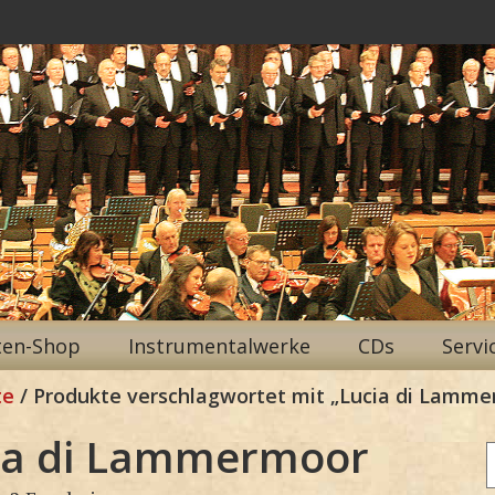
ten-Shop
Instrumentalwerke
CDs
Servi
te
/ Produkte verschlagwortet mit „Lucia di Lamm
ia di Lammermoor
n