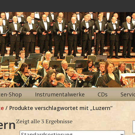
ten-Shop
Instrumentalwerke
CDs
Servi
te
/ Produkte verschlagwortet mit „Luzern“
ern
Zeigt alle 3 Ergebnisse
n