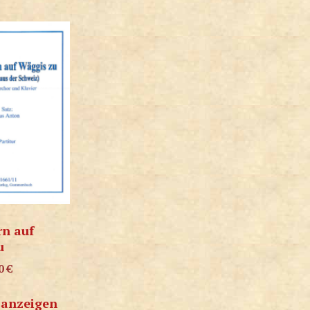
rn auf
u
00
€
 anzeigen