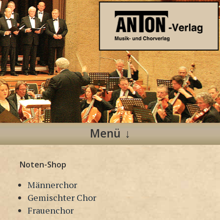
Anton Verlag
Musik- und Chorverlag
Menü
Zum
Noten-Shop
Inhalt
springen
Männerchor
Gemischter Chor
Frauenchor