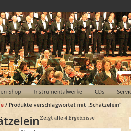
ten-Shop
Instrumentalwerke
CDs
Servi
te
/ Produkte verschlagwortet mit „Schätzelein“
ätzelein
Zeigt alle 4 Ergebnisse
n