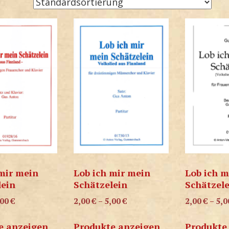
mir mein
Lob ich mir mein
Lob ich m
lein
Schätzelein
Schätzel
,00
€
2,00
€
–
5,00
€
2,00
€
–
5,
e anzeigen
Produkte anzeigen
Produkte