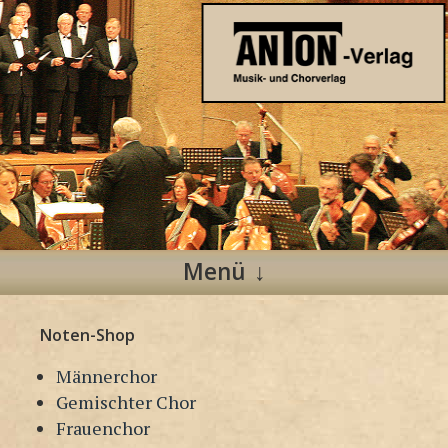
Anton Verlag
Musik- und Chorverlag
Menü
Zum
Noten-Shop
Inhalt
springen
Männerchor
Gemischter Chor
Frauenchor