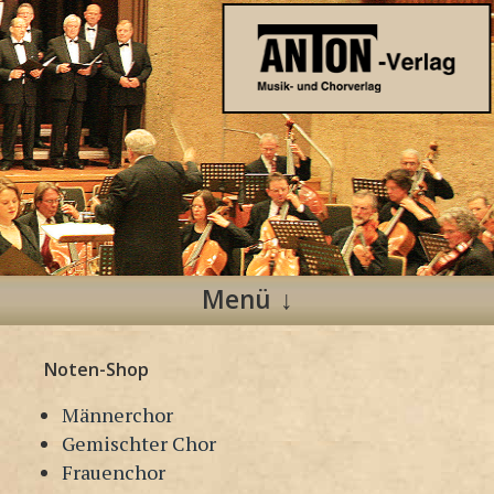
Anton Verlag
Musik- und Chorverlag
Menü
Zum
Noten-Shop
Inhalt
springen
Männerchor
Gemischter Chor
Frauenchor