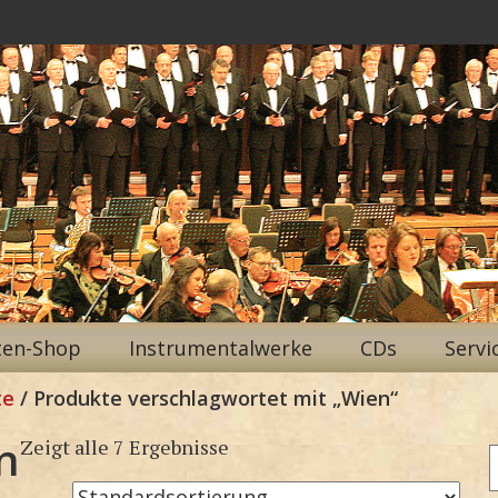
ten-Shop
Instrumentalwerke
CDs
Servi
te
/ Produkte verschlagwortet mit „Wien“
n
Zeigt alle 7 Ergebnisse
n