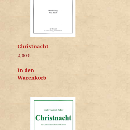
Christnacht
2,00
€
In den
Warenkorb