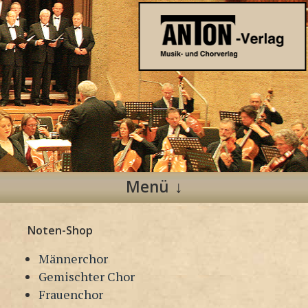
Anton Verlag
Musik- und Chorverlag
Menü
Zum
Noten-Shop
Inhalt
springen
Männerchor
Gemischter Chor
Frauenchor