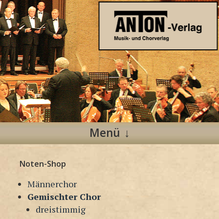
Anton Verlag
Musik- und Chorverlag
Menü
Zum
Noten-Shop
Inhalt
springen
Männerchor
Gemischter Chor
dreistimmig