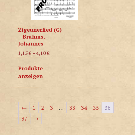
Zigeunerlied (G)
– Brahms,
Johannes
1,15
€
–
4,10
€
Produkte
anzeigen
←
1
2
3
…
33
34
35
36
37
→