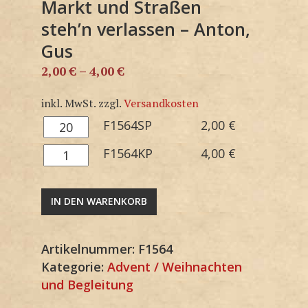
Markt und Straßen
steh’n verlassen – Anton,
Gus
2,00
€
–
4,00
€
inkl. MwSt.
zzgl.
Versandkosten
F1564SP
F1564SP
2,00
€
Menge
F1564KP
F1564KP
4,00
€
Menge
IN DEN WARENKORB
Artikelnummer:
F1564
Kategorie:
Advent / Weihnachten
und Begleitung