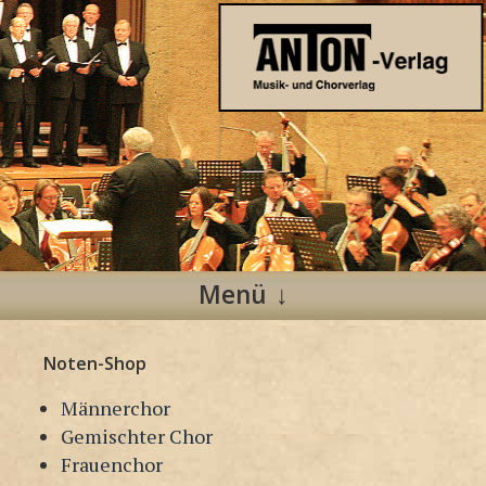
Anton Verlag
Musik- und Chorverlag
Menü
Zum
Noten-Shop
Inhalt
springen
Männerchor
Gemischter Chor
Frauenchor