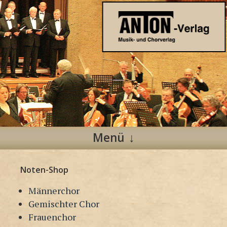
Anton Verlag
Musik- und Chorverlag
Menü
Zum
Noten-Shop
Inhalt
springen
Männerchor
Gemischter Chor
Frauenchor