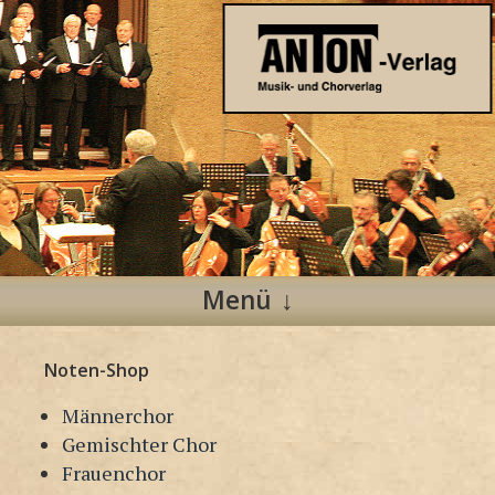
Anton Verlag
Musik- und Chorverlag
Menü
Zum
Noten-Shop
Inhalt
springen
Männerchor
Gemischter Chor
Frauenchor