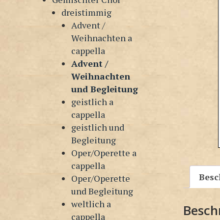
dreistimmig
Advent /
Weihnachten a
cappella
Advent /
Weihnachten
und Begleitung
geistlich a
cappella
geistlich und
Begleitung
Oper/Operette a
cappella
Besc
Oper/Operette
und Begleitung
weltlich a
Besch
cappella