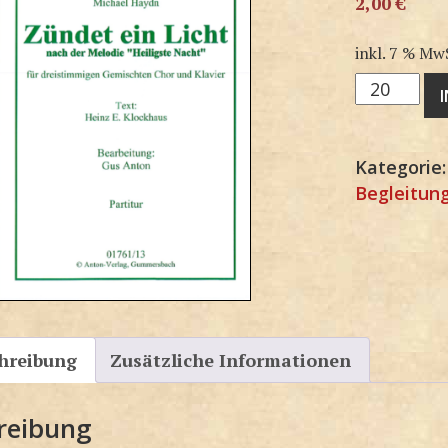
2,00
€
inkl. 7 % Mw
3G1761SP
Menge
Kategorie
Begleitun
hreibung
Zusätzliche Informationen
reibung