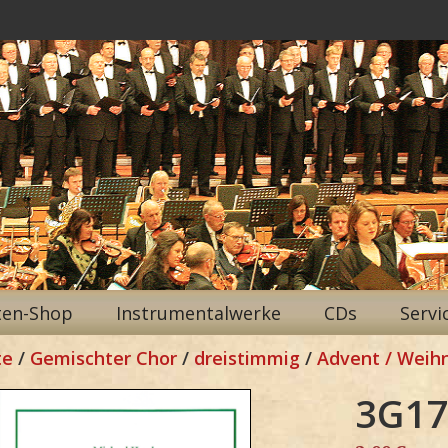
ten-Shop
Instrumentalwerke
CDs
Servi
te
/
Gemischter Chor
/
dreistimmig
/
Advent / Weih
3G17