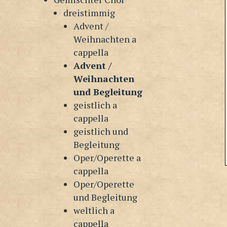
dreistimmig
Advent /
Weihnachten a
cappella
Advent /
Weihnachten
und Begleitung
geistlich a
cappella
geistlich und
Begleitung
Oper/Operette a
cappella
Oper/Operette
und Begleitung
weltlich a
cappella