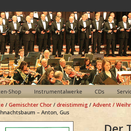
ten-Shop
Instrumentalwerke
CDs
Servi
te
/
Gemischter Chor
/
dreistimmig
/
Advent / Weih
hnachtsbaum – Anton, Gus
Der 