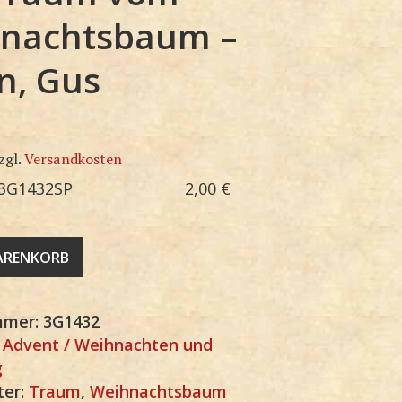
nachtsbaum –
n, Gus
zgl.
Versandkosten
3G1432SP
2,00
€
WARENKORB
mmer:
3G1432
:
Advent / Weihnachten und
g
ter:
Traum
,
Weihnachtsbaum