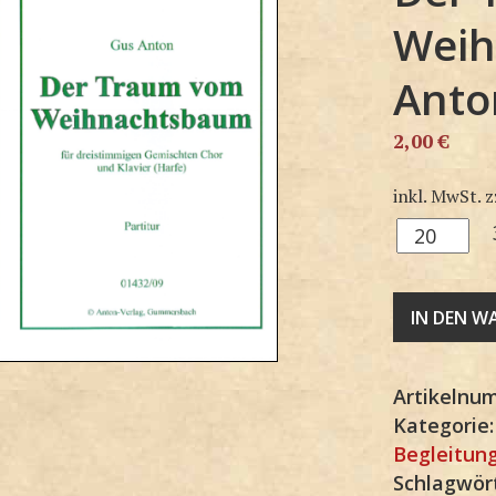
Weih
Anto
2,00
€
inkl. MwSt.
z
3G1432SP
Menge
IN DEN 
Artikelnu
Kategorie
Begleitun
Schlagwör