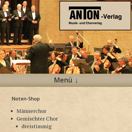
Anton Verlag
Musik- und Chorverlag
Menü
Zum
Noten-Shop
Inhalt
springen
Männerchor
Gemischter Chor
dreistimmig