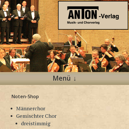
Anton Verlag
Musik- und Chorverlag
Menü
Zum
Noten-Shop
Inhalt
springen
Männerchor
Gemischter Chor
dreistimmig