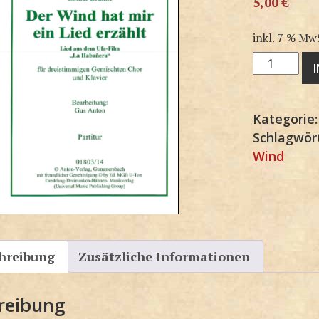
5,00
€
inkl. 7 % Mw
3G1803-
KP
Menge
Kategorie
Schlagwör
Wind
hreibung
Zusätzliche Informationen
reibung