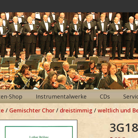
ten-Shop
Instrumentalwerke
CDs
Servi
te
/
Gemischter Chor
/
dreistimmig
/
weltlich und B
3G18