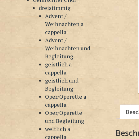
dreistimmig
Advent /
Weihnachten a
cappella
Advent /
Weihnachten und
Begleitung
geistlich a
cappella
geistlich und
Begleitung
Oper/Operette a
cappella
Besc
Oper/Operette
und Begleitung
weltlich a
Besch
cappella