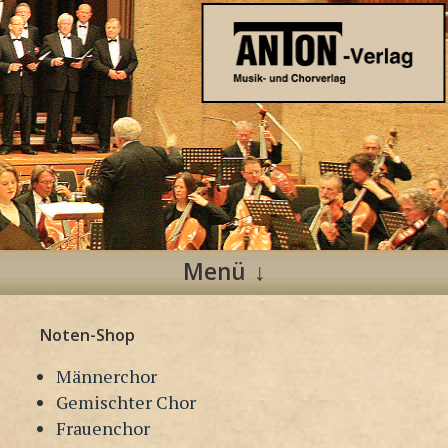
Anton Verlag
Musik- und Chorverlag
Menü
Zum
Noten-Shop
Inhalt
springen
Männerchor
Gemischter Chor
Frauenchor