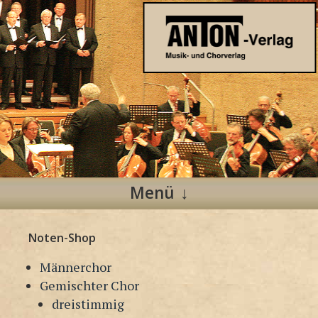
Anton Verlag
Musik- und Chorverlag
Menü
Zum
Noten-Shop
Inhalt
springen
Männerchor
Gemischter Chor
dreistimmig