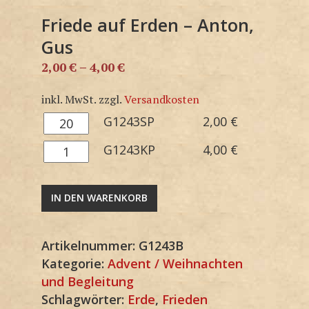
Friede auf Erden – Anton,
Gus
2,00
€
–
4,00
€
inkl. MwSt.
zzgl.
Versandkosten
G1243SP
G1243SP
2,00
€
Menge
G1243KP
G1243KP
4,00
€
Menge
IN DEN WARENKORB
Artikelnummer:
G1243B
Kategorie:
Advent / Weihnachten
und Begleitung
Schlagwörter:
Erde
,
Frieden