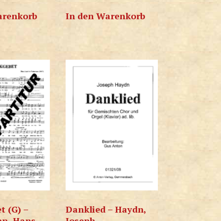
arenkorb
In den Warenkorb
t (G) –
Danklied – Haydn,
n, Hans-
Joseph