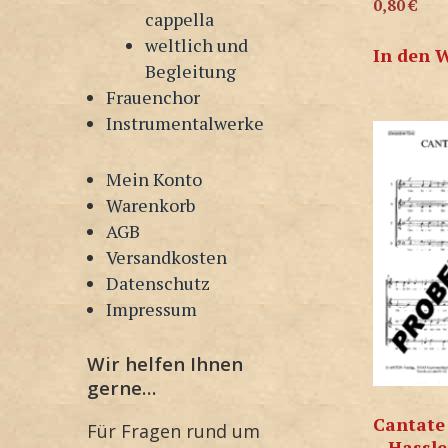
0,80
€
cappella
weltlich und
In den 
Begleitung
Frauenchor
Instrumentalwerke
Mein Konto
Warenkorb
AGB
Versandkosten
Datenschutz
Impressum
Wir helfen Ihnen
gerne…
Cantate
Für Fragen rund um
– Hassle