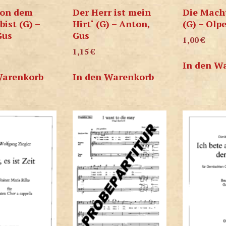
von dem
Der Herr ist mein
Die Macht
ist (G) –
Hirt‘ (G) – Anton,
(G) – Olpe
Gus
Gus
1,00
€
1,15
€
In den W
Warenkorb
In den Warenkorb