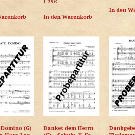
1,25
€
In den W
Warenkorb
In den Warenkorb
 Domino (G)
Danket dem Herrn
Dankgebe
r, Hans Leo
(G) – Schulz, K. Fr.
Tiedeman