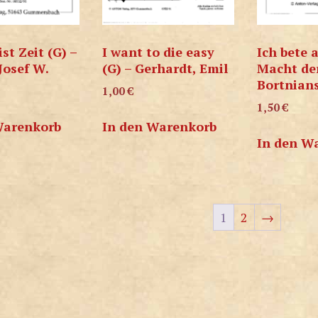
ist Zeit (G) –
I want to die easy
Ich bete 
 Josef W.
(G) – Gerhardt, Emil
Macht der
Bortnians
1,00
€
1,50
€
Warenkorb
In den Warenkorb
In den W
1
2
→