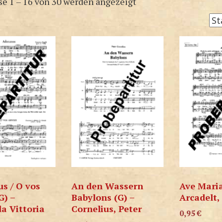
se 1 – 16 von 30 werden angezeigt
s / O vos
An den Wassern
Ave Maria
G) –
Babylons (G) –
Arcadelt,
da Vittoria
Cornelius, Peter
0,95
€