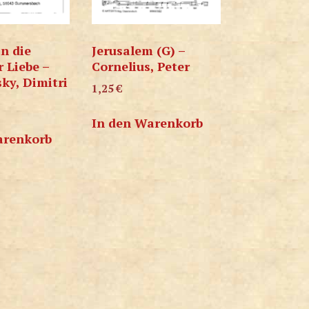
an die
Jerusalem (G) –
 Liebe –
Cornelius, Peter
ky, Dimitri
1,25
€
In den Warenkorb
arenkorb