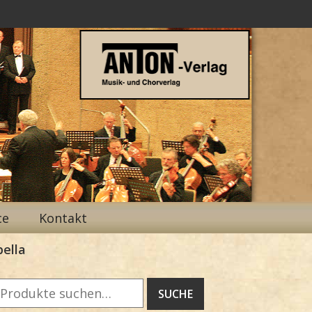
ce
Kontakt
pella
Suche
SUCHE
ach: