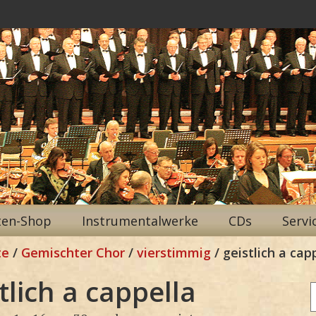
ten-Shop
Instrumentalwerke
CDs
Servi
te
/
Gemischter Chor
/
vierstimmig
/ geistlich a cap
tlich a cappella
n