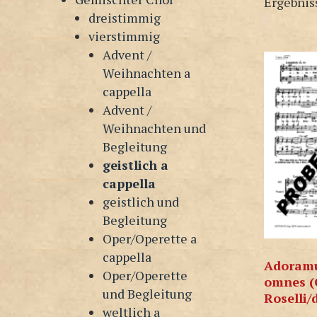
Ergebnis
dreistimmig
vierstimmig
Advent /
Weihnachten a
cappella
Advent /
Weihnachten und
Begleitung
geistlich a
cappella
geistlich und
Begleitung
Oper/Operette a
cappella
Adoramu
Oper/Operette
omnes (
und Begleitung
Roselli/
weltlich a