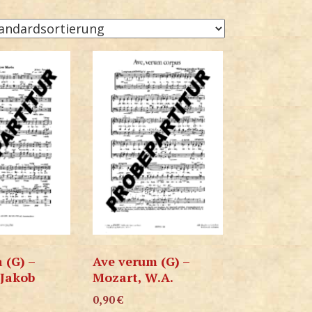
 (G) –
Ave verum (G) –
 Jakob
Mozart, W.A.
0,90
€