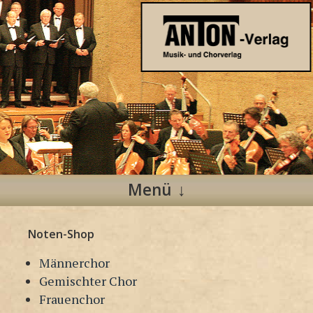
Anton Verlag
Musik- und Chorverlag
Menü
Zum
Noten-Shop
Inhalt
springen
Männerchor
Gemischter Chor
Frauenchor