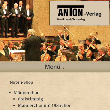
Anton Verlag
Musik- und Chorverlag
Menü
Zum
Noten-Shop
Inhalt
springen
Männerchor
dreistimmig
Männerchor mit Oberchor