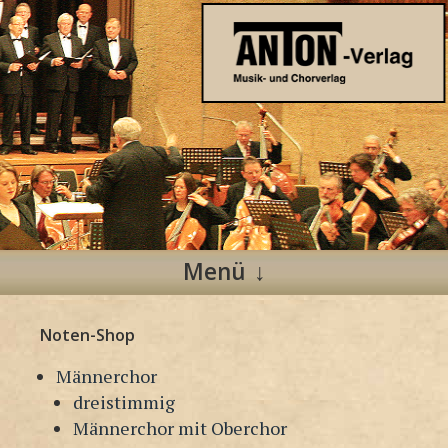
Anton Verlag
Musik- und Chorverlag
Menü
Zum
Noten-Shop
Inhalt
springen
Männerchor
dreistimmig
Männerchor mit Oberchor