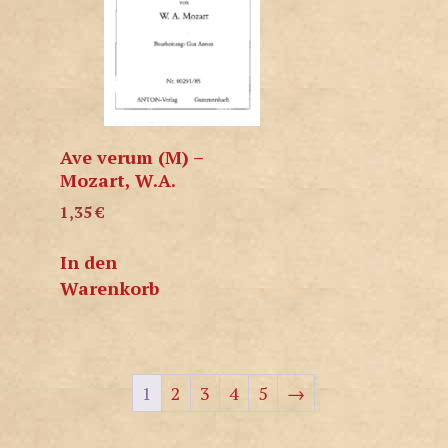
Ave verum (M) –
Mozart, W.A.
1,35
€
In den
Warenkorb
1
2
3
4
5
→