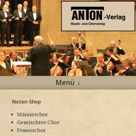
Anton Verlag
Musik- und Chorverlag
Menü
Zum
Noten-Shop
Inhalt
springen
Männerchor
Gemischter Chor
Frauenchor