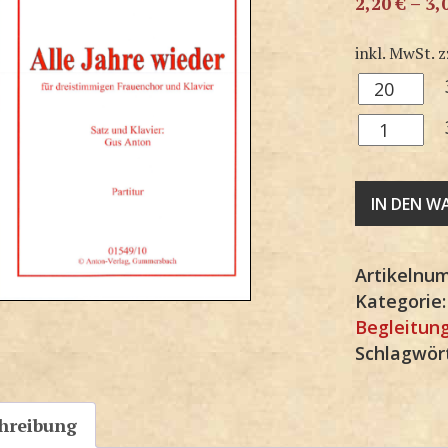
2,20
€
–
3,
inkl. MwSt.
z
3F1549SP
Menge
3F1549KP
Menge
IN DEN 
Artikelnu
Kategorie
Begleitun
Schlagwör
hreibung