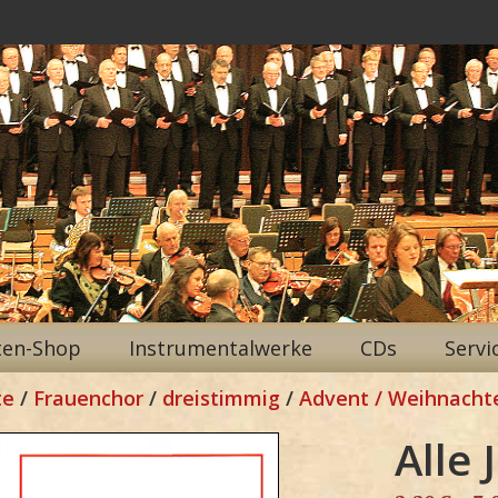
ten-Shop
Instrumentalwerke
CDs
Servi
te
/
Frauenchor
/
dreistimmig
/
Advent / Weihnacht
Alle 