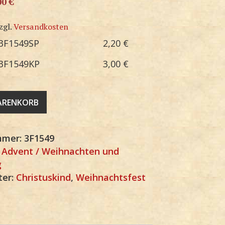
00
€
zgl.
Versandkosten
3F1549SP
2,20
€
3F1549KP
3,00
€
WARENKORB
mmer:
3F1549
:
Advent / Weihnachten und
g
ter:
Christuskind
,
Weihnachtsfest