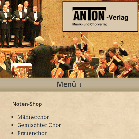
Anton Verlag
Musik- und Chorverlag
Menü
Zum
Noten-Shop
Inhalt
springen
Männerchor
Gemischter Chor
Frauenchor