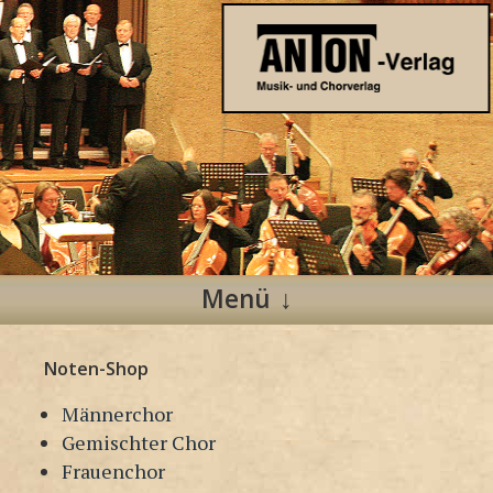
Anton Verlag
Musik- und Chorverlag
Menü
Zum
Noten-Shop
Inhalt
springen
Männerchor
Gemischter Chor
Frauenchor