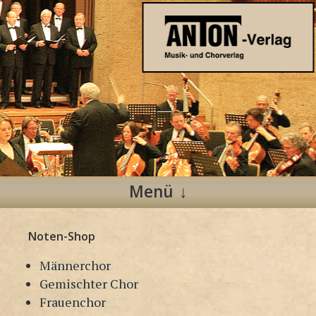
Anton Verlag
Musik- und Chorverlag
Menü
Zum
Noten-Shop
Inhalt
springen
Männerchor
Gemischter Chor
Frauenchor