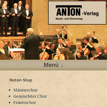
Anton Verlag
Musik- und Chorverlag
Menü
Zum
Noten-Shop
Inhalt
springen
Männerchor
Gemischter Chor
Frauenchor