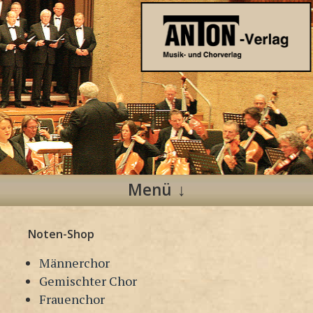
Anton Verlag
Musik- und Chorverlag
Menü
Zum
Noten-Shop
Inhalt
springen
Männerchor
Gemischter Chor
Frauenchor