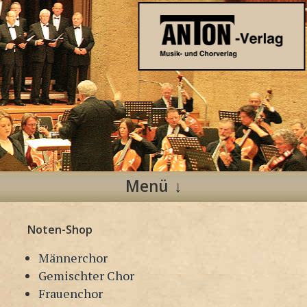
Anton Verlag
Musik- und Chorverlag
Menü
Zum
Noten-Shop
Inhalt
springen
Männerchor
Gemischter Chor
Frauenchor