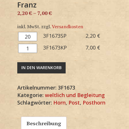
Franz
2,20
€
–
7,00
€
inkl. MwSt.
zzgl.
Versandkosten
3F1673SP
3F1673SP
2,20
€
Menge
3F1673KP
3F1673KP
7,00
€
Menge
IN DEN WARENKORB
Artikelnummer:
3F1673
Kategorie:
weltlich und Begleitung
Schlagwörter:
Horn
,
Post
,
Posthorn
Beschreibung