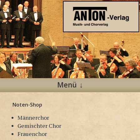
Anton Verlag
Musik- und Chorverlag
Menü
Zum
Noten-Shop
Inhalt
springen
Männerchor
Gemischter Chor
Frauenchor