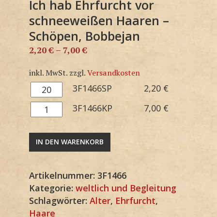
Ich hab Ehrfurcht vor
schneeweißen Haaren –
Schöpen, Bobbejan
2,20
€
–
7,00
€
inkl. MwSt.
zzgl.
Versandkosten
3F1466SP
3F1466SP
2,20
€
Menge
3F1466KP
3F1466KP
7,00
€
Menge
IN DEN WARENKORB
Artikelnummer:
3F1466
Kategorie:
weltlich und Begleitung
Schlagwörter:
Alter
,
Ehrfurcht
,
Haare