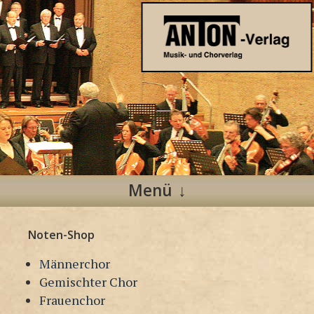
Anton Verlag
Musik- und Chorverlag
Menü
Zum
Noten-Shop
Inhalt
springen
Männerchor
Gemischter Chor
Frauenchor