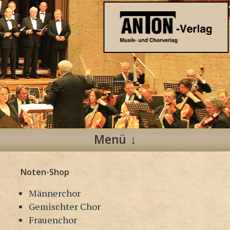
Anton Verlag
Musik- und Chorverlag
Menü
Zum
Noten-Shop
Inhalt
springen
Männerchor
Gemischter Chor
Frauenchor