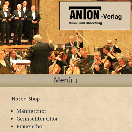
Anton Verlag
Musik- und Chorverlag
Menü
Zum
Noten-Shop
Inhalt
springen
Männerchor
Gemischter Chor
Frauenchor