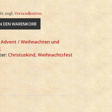
St.
zzgl.
Versandkosten
IN DEN WARENKORB
:
Advent / Weihnachten und
g
ter:
Christuskind
,
Weihnachtsfest