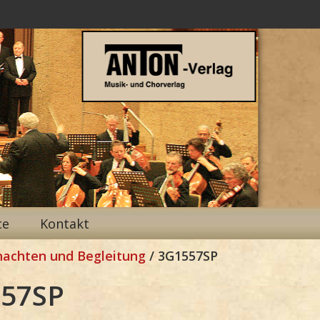
ce
Kontakt
nachten und Begleitung
/ 3G1557SP
57SP