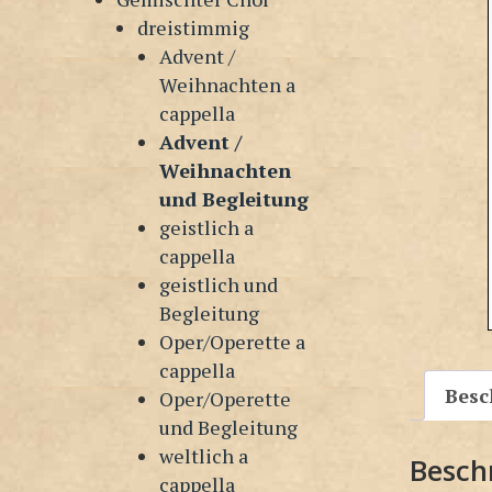
dreistimmig
Advent /
Weihnachten a
cappella
Advent /
Weihnachten
und Begleitung
geistlich a
cappella
geistlich und
Begleitung
Oper/Operette a
cappella
Besc
Oper/Operette
und Begleitung
weltlich a
Besch
cappella