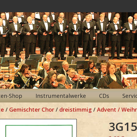
ten-Shop
Instrumentalwerke
CDs
Servi
te
/
Gemischter Chor
/
dreistimmig
/
Advent / Weih
3G15