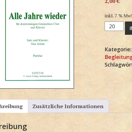
2,00
€
inkl. 7 % Mw
3G1557SP
Menge
Kategorie
Begleitun
Schlagwör
hreibung
Zusätzliche Informationen
reibung