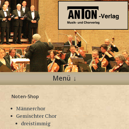
Anton Verlag
Musik- und Chorverlag
Menü
Zum
Noten-Shop
Inhalt
springen
Männerchor
Gemischter Chor
dreistimmig