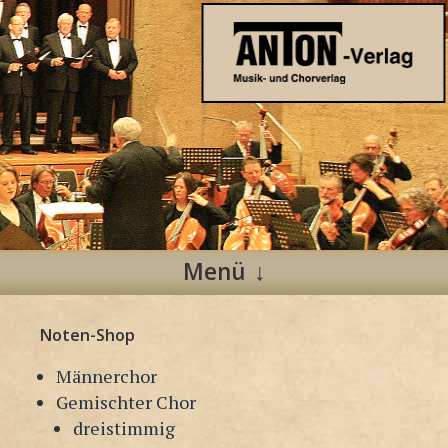
Anton Verlag
Musik- und Chorverlag
Menü
Zum
Noten-Shop
Inhalt
springen
Männerchor
Gemischter Chor
dreistimmig