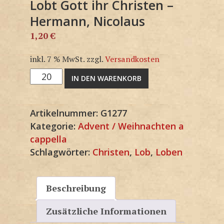
Lobt Gott ihr Christen –
Hermann, Nicolaus
1,20
€
inkl. 7 % MwSt.
zzgl.
Versandkosten
Lobt
IN DEN WARENKORB
Gott
ihr
Artikelnummer:
G1277
Christen
Kategorie:
Advent / Weihnachten a
-
cappella
Hermann,
Schlagwörter:
Christen
,
Lob
,
Loben
Nicolaus
Menge
Beschreibung
Zusätzliche Informationen