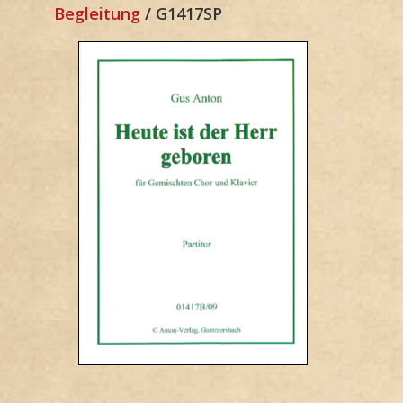
Begleitung
/ G1417SP