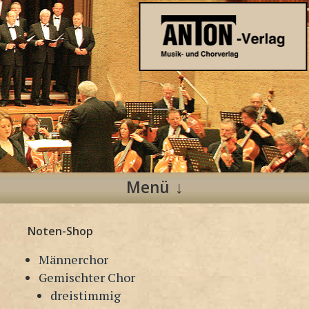
Anton Verlag
Musik- und Chorverlag
Menü
Zum
Noten-Shop
Inhalt
springen
Männerchor
Gemischter Chor
dreistimmig