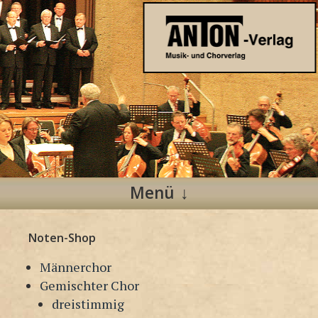
Anton Verlag
Musik- und Chorverlag
Menü
Zum
Noten-Shop
Inhalt
springen
Männerchor
Gemischter Chor
dreistimmig