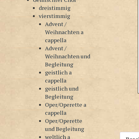
dreistimmig
vierstimmig
Advent /
Weihnachten a
cappella
Advent /
Weihnachten und
Begleitung
geistlich a
cappella
geistlich und
Begleitung
Oper/Operette a
cappella
Oper/Operette
und Begleitung
weltlich a