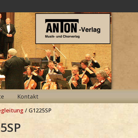
ce
Kontakt
egleitung
/ G1225SP
5SP