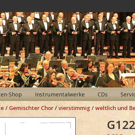
ten-Shop
Instrumentalwerke
CDs
Servi
te
/
Gemischter Chor
/
vierstimmig
/
weltlich und B
G122