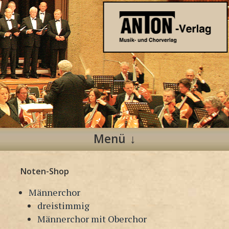
Anton Verlag
Musik- und Chorverlag
Menü
Zum
Noten-Shop
Inhalt
springen
Männerchor
dreistimmig
Männerchor mit Oberchor